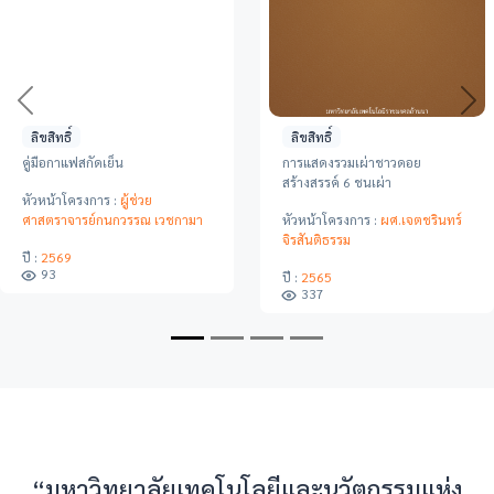
Previous
Ne
ลิขสิทธิ์
ลิขสิทธิ์
คู่มือกาแฟสกัดเย็น
การแสดงรวมเผ่าชาวดอย
สร้างสรรค์ 6 ชนเผ่า
หัวหน้าโครงการ :
ผู้ช่วย
ศาสตราจารย์กนกวรรณ เวชกามา
หัวหน้าโครงการ :
ผศ.เจตชรินทร์
จิรสันติธรรม
ปี :
2569
93
ปี :
2565
337
“มหาวิทยาลัยเทคโนโลยีและนวัตกรรมแห่ง