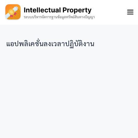
แอปพลิเคชั่นลงเวลาปฏิบัติงาน