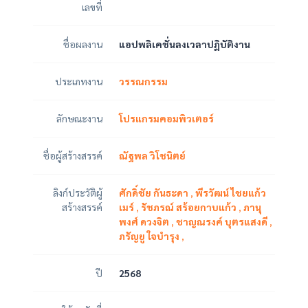
เลขที่
ชื่อผลงาน
แอปพลิเคชั่นลงเวลาปฏิบัติงาน
ประเภทงาน
วรรณกรรม
ลักษณะงาน
โปรแกรมคอมพิวเตอร์
ชื่อผู้สร้างสรรค์
ณัฐพล วิโชนิตย์
ลิงก์ประวัติผู้
ศักดิ์ชัย กันธะดา
,
พีรวัฒน์ ไชยแก้ว
สร้างสรรค์
เมร์
,
รัชภรณ์ สร้อยกาบแก้ว
,
ภานุ
พงศ์ ดวงจิต
,
ชาญณรงค์ บุตรแสงดี
,
ภรัญยู ใจบำรุง
,
ปี
2568