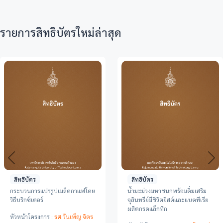
รายการสิทธิบัตรใหม่ล่าสุด
Previous
Ne
สิทธิบัตร
สิทธิบัตร
ริม
กระบวนการแปรรูปเมล็ดกาแฟโดย
แหวน
เรีย
วิธีคอฟฟี่วิโน่
หัวหน้าโครงการ :
ผศ.ภานุพงศ
หัวหน้าโครงการ :
รศ.วันเพ็ญ จิตร
ชานสิทโธ