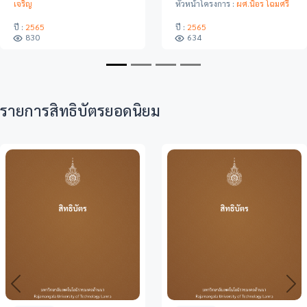
มศรี
เจริญ
ปี :
2563
706
ปี :
2564
613
รายการสิทธิบัตรยอดนิยม
Previous
Ne