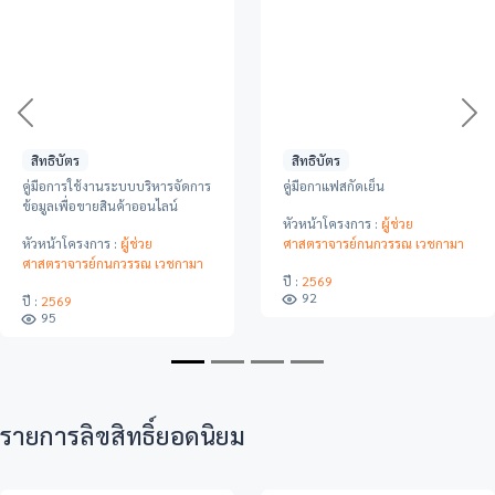
Previous
Ne
สิทธิบัตร
สิทธิบัตร
ตำรา เรื่อง ปฎิบัติการชีวเคมี
การบัญชีต้นทุน
ทางการเกษตร
หัวหน้าโครงการ :
ผู้ช่วย
ามา
หัวหน้าโครงการ :
ผู้ช่วย
ศาสตราจารย์ยุพรัตน์ จันทร์แก
ศาสตราจารย์วาสนา สิงห์ดวง
ปี :
2569
88
ปี :
2569
85
รายการลิขสิทธิ์ยอดนิยม