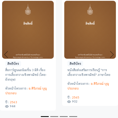
Previous
Ne
สิทธิบัตร
สิทธิบัตร
"การ
ล้านนาสารบรรณอิเล็กทรอนิคส์
ลวดลายผ้าทอเนตรฤทัย
าษาไทย
(Lanna e-Office)
หัวหน้าโครงการ :
ผศ.ไพโร
์ บุญ
หัวหน้าโครงการ :
สำนักวิทยบริการ
จน์พรชัย
และเทคโนโลยีสารสนเทศ
ปี :
2565
782
ปี :
2566
873