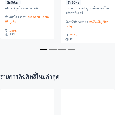
สิทธิบัตร
สิทธิบัตร
ฟโดย
เสื้อผ้า (ชุดไทยเรือนต้น)
แบบพับกล่อง
หัวหน้าโครงการ :
ผศ.ดร.รจนา ชื่น
หัวหน้าโครงการ :
อ.เยาวนาถ
จิตร
ศิริกุลชัย
นรินทร์สรศักดิ์
ปี :
2558
ปี :
2561
762
737
รายการลิขสิทธิ์ใหม่ล่าสุด