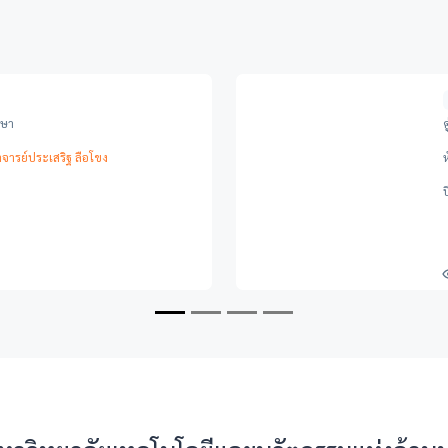
กษา
าจารย์ประเสริฐ ลือโขง
ป