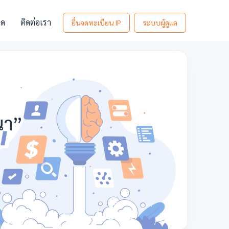
มด
ติดต่อเรา
ยื่นจดทะเบียน IP
ระบบผู้ดูแล
นา”