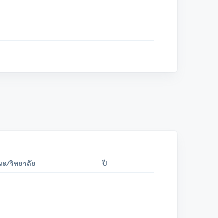
ะ/วิทยาลัย
ปี