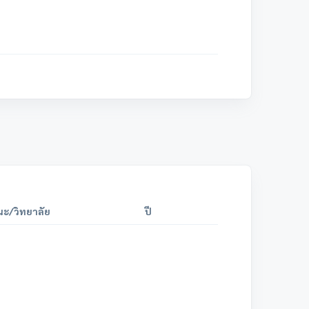
ะ/วิทยาลัย
ปี