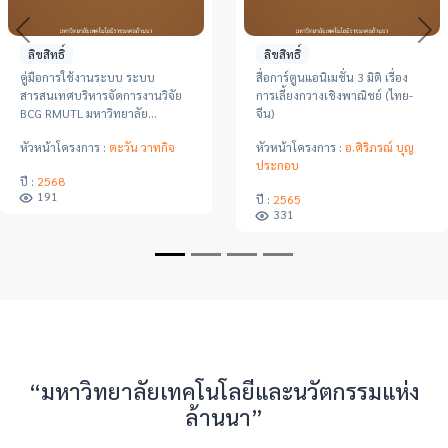
Previous
Ne
ลิขสิทธิ์
ลิขสิทธิ์
คู่มือการใช้งานระบบ ระบบ
สื่อการ์ตูนแอนิเมชั่น 3 มิติ เรื่อง
สารสนเทศบริหารจัดการงานวิจัย
การเลี้ยงกวางเชิงพาณิชย์ (ไทย-
BCG RMUTL มหาวิทยาลัย
จีน)
เทคโนโลยีราชมงคลล้านนาสำหรับ
หัวหน้าโครงการ :
ตะวัน วาทกิจ
หัวหน้าโครงการ :
อ.ศิริภรณ์ บุญ
ผู้ใช้งาน
ประกอบ
ปี :
2568
191
ปี :
2565
331
“มหาวิทยาลัยเทคโนโลยีและนวัตกรรมแห่ง
ล้านนา”